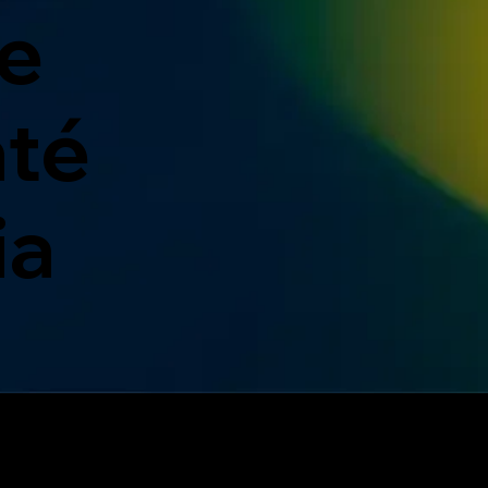
e
até
ia
0% Seguro e