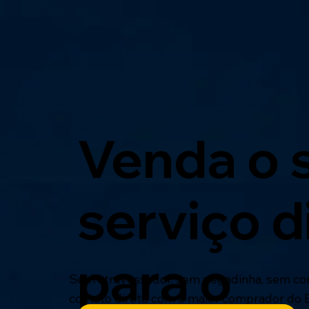
Venda o 
serviço d
para o
Sem atravessador, sem pegadinha, sem co
contato direto com o maior comprador do B