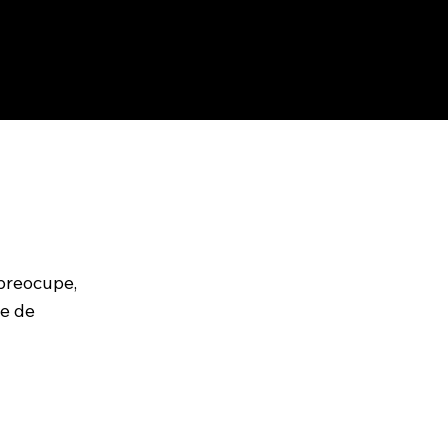
tação,
e você
iços
preocupe,
 e de