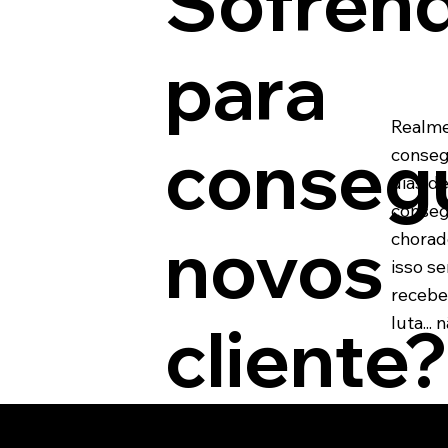
Sofren
para
Realme
conseg
conseg
dias de
conseg
novos
chorade
isso se
recebe
luta...
cliente?