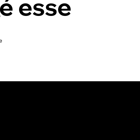
é esse
,
e
te
para