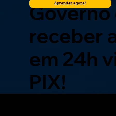
Governo 
Aprender agora!
receber 
em 24h v
PIX!
10