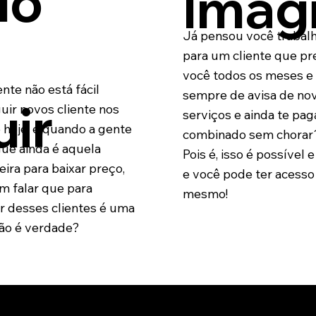
do
Imagi
Já pensou você trabal
para um cliente que pr
você todos os meses e
nte não está fácil
sempre de avisa de no
uir
uir novos cliente nos
serviços e ainda te pag
 hoje, e quando a gente
combinado sem chorar
ue ainda é aquela
Pois é, isso é possível e 
ira para baixar preço,
e você pode ter acesso
m falar que para
mesmo!
r desses clientes é uma
 não é verdade?