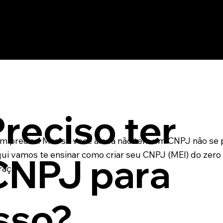
enos reparos e serviços, ficando inviável criar uma lici
im o Governo Federal desenvolveu uma plataforma ond
ntratar?
é prestador de serviço pode está habito a prestar serv
 órgãos públicos na sua cidade!
reciso ter
im precisa! Mas se você ainda não tem um CNPJ não se 
ui vamos te ensinar como criar seu CNPJ (MEI) do zero
CNPJ para
raça!
sso?