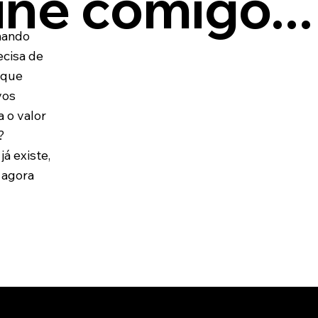
ne comigo...
hando
ecisa de
 que
vos
a o valor
?
já existe,
 agora