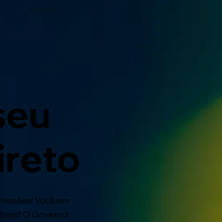
seu
ireto
missões! Você em
rasil! O Governo!