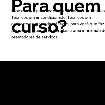
Para quem 
Esse curso é para Pedreiros, Pintores, Jardineiros
Técnicos em ar condicionado, Técnicos em
curso?
conserto de eletrodomésticos, para você que faz
pequenos reparos, motoristas e uma infinidade d
prestadores de serviços.
rque o
verno quer 
que os órgãos públicos não possuem equipes internas 