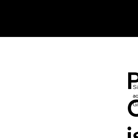
pequ
ass
co
que 
para
P
S
aq
G
i